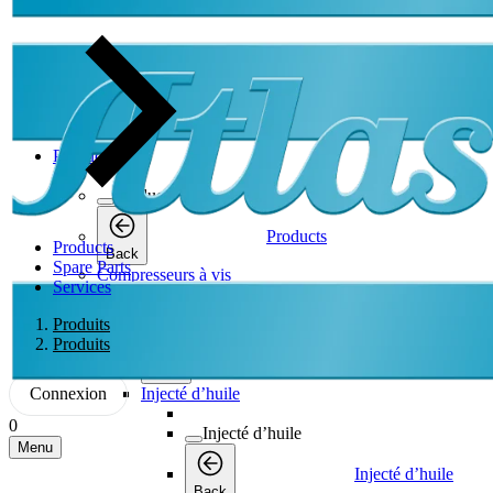
Products
Products
Products
Products
Back
Spare Parts
Compresseurs à vis
Services
Compresseurs à vis
Produits
Produits
Compresseurs à vis
Back
Connexion
Injecté d’huile
0
Injecté d’huile
Menu
Injecté d’huile
Back