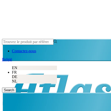
Contactez-nous
België
EN
FR
DE
NL
Search