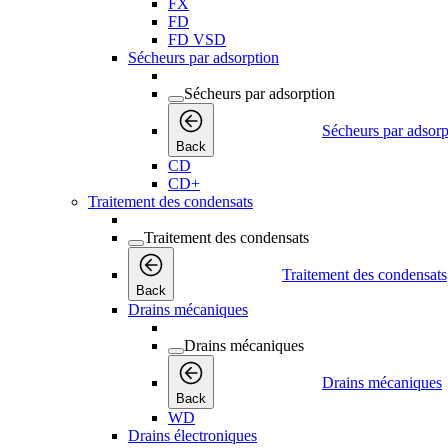
FX
FD
FD VSD
Sécheurs par adsorption
Sécheurs par adsorption
Sécheurs par adsorp
Back
CD
CD+
Traitement des condensats
Traitement des condensats
Traitement des condensats
Back
Drains mécaniques
Drains mécaniques
Drains mécaniques
Back
WD
Drains électroniques