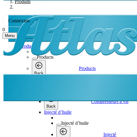
Produits
Connexion
0
Menu
Products
Products
Products
Back
Compresseurs à vis
Compresseurs à vis
Compresseurs à vis
Back
Injecté d’huile
Injecté d’huile
Injecté