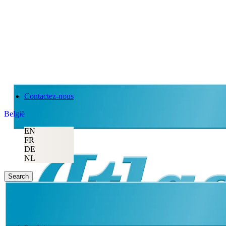
Contactez-nous
België
EN
FR
DE
NL
Search