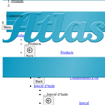
Produits
Connexion
0
Menu
Products
Products
Products
Back
Compresseurs à vis
Compresseurs à vis
Compresseurs à vis
Back
Injecté d’huile
Injecté d’huile
Injecté