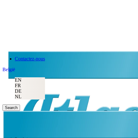
Contactez-nous
België
EN
FR
DE
NL
Search