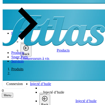
Products
Products
Products
Products
Back
Spare Parts
Compresseurs à vis
Services
Compresseurs à vis
Produits
Compresseurs à vis
Back
Connexion
Injecté d’huile
0
Injecté d’huile
Menu
Injecté d’huile
Back