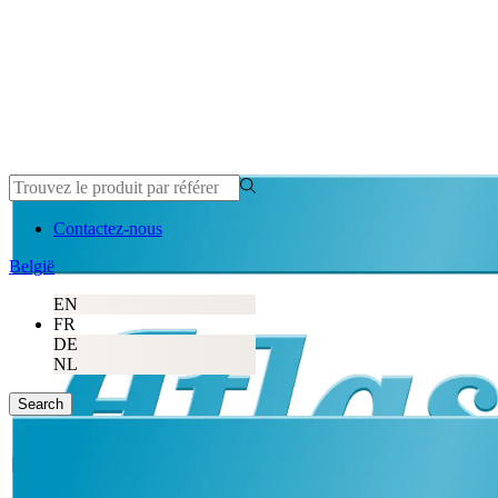
Contactez-nous
België
EN
FR
DE
NL
Search