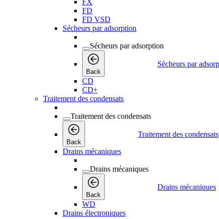
FX
FD
FD VSD
Sécheurs par adsorption
Sécheurs par adsorption
Sécheurs par adsorp
Back
CD
CD+
Traitement des condensats
Traitement des condensats
Traitement des condensats
Back
Drains mécaniques
Drains mécaniques
Drains mécaniques
Back
WD
Drains électroniques