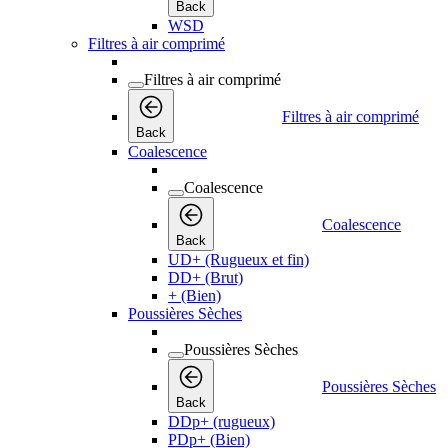
Back
WSD
Filtres à air comprimé
Filtres à air comprimé
Filtres à air comprimé
Back
Coalescence
Coalescence
Coalescence
Back
UD+ (Rugueux et fin)
DD+ (Brut)
+ (Bien)
Poussières Sèches
Poussières Sèches
Poussières Sèches
Back
DDp+ (rugueux)
PDp+ (Bien)