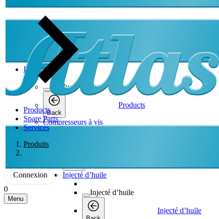
Products
Products
Products
Products
Back
Spare Parts
Compresseurs à vis
Services
Compresseurs à vis
Produits
Compresseurs à vis
Back
Connexion
Injecté d’huile
0
Injecté d’huile
Menu
Injecté d’huile
Back