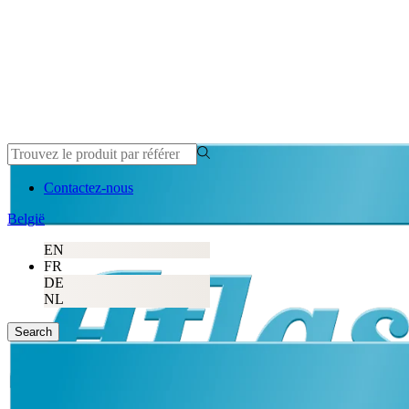
Contactez-nous
België
EN
FR
DE
NL
Search