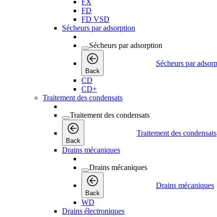
FX
FD
FD VSD
Sécheurs par adsorption
Sécheurs par adsorption
Sécheurs par adsorp
Back
CD
CD+
Traitement des condensats
Traitement des condensats
Traitement des condensats
Back
Drains mécaniques
Drains mécaniques
Drains mécaniques
Back
WD
Drains électroniques