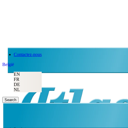
Contactez-nous
België
EN
FR
DE
NL
Search