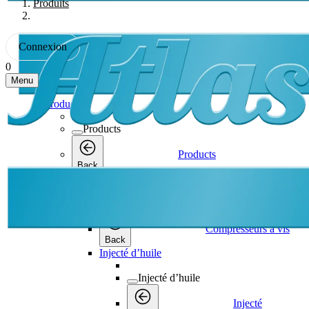
Produits
Connexion
0
Menu
Products
Products
Products
Back
Compresseurs à vis
Compresseurs à vis
Compresseurs à vis
Back
Injecté d’huile
Injecté d’huile
Injecté