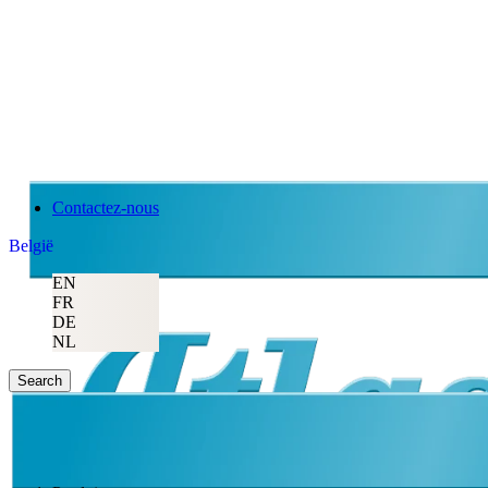
Contactez-nous
België
EN
FR
DE
NL
Search