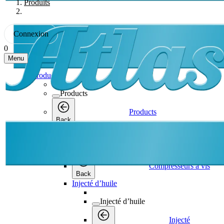
Produits
Connexion
0
Menu
Products
Products
Products
Back
Compresseurs à vis
Compresseurs à vis
Compresseurs à vis
Back
Injecté d’huile
Injecté d’huile
Injecté