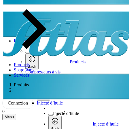
Products
Products
Products
Products
Back
Spare Parts
Compresseurs à vis
Services
Compresseurs à vis
Produits
Compresseurs à vis
Back
Connexion
Injecté d’huile
0
Injecté d’huile
Menu
Injecté d’huile
Back