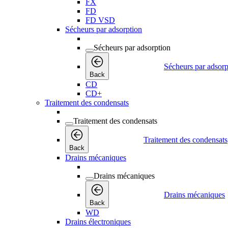
FX
FD
FD VSD
Sécheurs par adsorption
Sécheurs par adsorption
Sécheurs par adsorp
Back
CD
CD+
Traitement des condensats
Traitement des condensats
Traitement des condensats
Back
Drains mécaniques
Drains mécaniques
Drains mécaniques
Back
WD
Drains électroniques