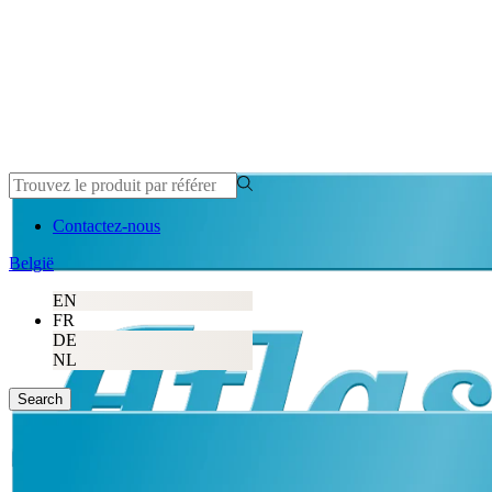
Contactez-nous
België
EN
FR
DE
NL
Search