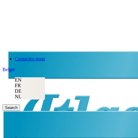
Contactez-nous
België
EN
FR
DE
NL
Search