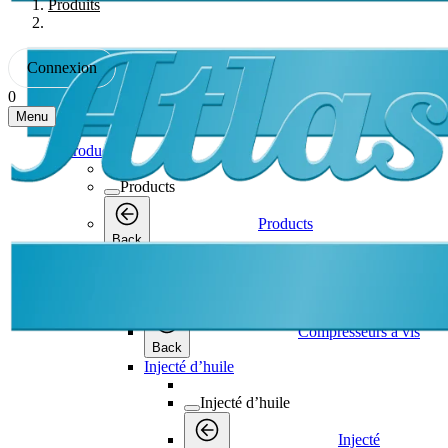
Produits
Connexion
0
Menu
Products
Products
Products
Back
Compresseurs à vis
Compresseurs à vis
Compresseurs à vis
Back
Injecté d’huile
Injecté d’huile
Injecté