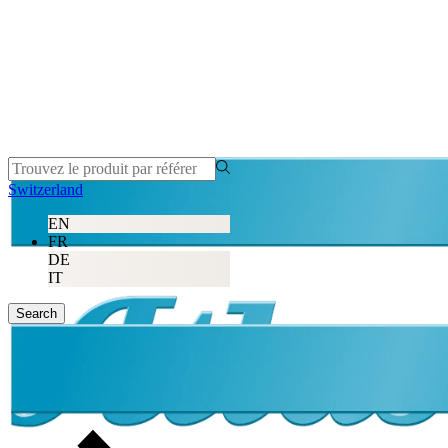
Switzerland
EN
FR
DE
IT
Search