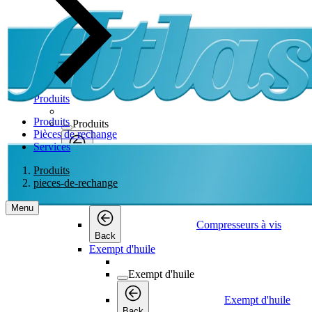
Produits
Produits
Produits
Pièces de rechange
Services
Produits
Back
Produits
Compresseurs à vis
pieces-de-rechange
Compresseurs à vis
Menu
Compresseurs à vis
Back
Exempt d'huile
Exempt d'huile
Exempt d'huile
Back