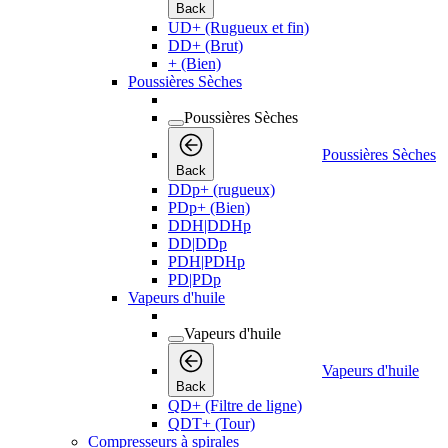
Back
UD+ (Rugueux et fin)
DD+ (Brut)
+ (Bien)
Poussières Sèches
Poussières Sèches
Poussières Sèches
Back
DDp+ (rugueux)
PDp+ (Bien)
DDH|DDHp
DD|DDp
PDH|PDHp
PD|PDp
Vapeurs d'huile
Vapeurs d'huile
Vapeurs d'huile
Back
QD+ (Filtre de ligne)
QDT+ (Tour)
Compresseurs à spirales