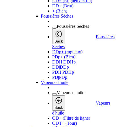
UD+ (Rugueux et fin)
DD+ (Brut)
+ (Bien)
Poussières Sèches
Poussières Sèches
Poussières
Back
Sèches
DDp+ (rugueux)
PDp+ (Bien)
DDH|DDHp
DD|DDp
PDH|PDHp
PD|PDp
Vapeurs d'huile
Vapeurs d'huile
Vapeurs
Back
d'huile
QD+ (Filtre de ligne)
QDT+ (Tour)