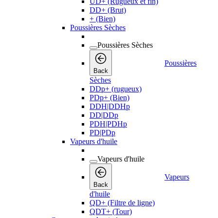
UD+ (Rugueux et fin)
DD+ (Brut)
+ (Bien)
Poussières Sèches
Poussières Sèches
Poussières
Back
Sèches
DDp+ (rugueux)
PDp+ (Bien)
DDH|DDHp
DD|DDp
PDH|PDHp
PD|PDp
Vapeurs d'huile
Vapeurs d'huile
Vapeurs
Back
d'huile
QD+ (Filtre de ligne)
QDT+ (Tour)