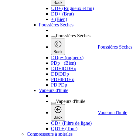
Back
UD+ (Rugueux et fin)
DD+ (Brut)
+ (Bien)
Poussières Sèches
Poussières Sèches
Poussières Sèches
Back
DDp+ (rugueux)
PDp+ (Bien)
DDH|DDHp
DD|DDp
PDH|PDHp
PD|PDp
Vapeurs d'huile
Vapeurs d'huile
Vapeurs d'huile
Back
QD+ (Filtre de ligne)
QDT+ (Tour)
Compresseurs à spirales