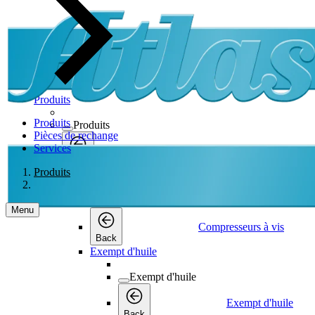
Produits
Produits
Produits
Pièces de rechange
Services
Produits
Back
Produits
Compresseurs à vis
Compresseurs à vis
Menu
Compresseurs à vis
Back
Exempt d'huile
Exempt d'huile
Exempt d'huile
Back