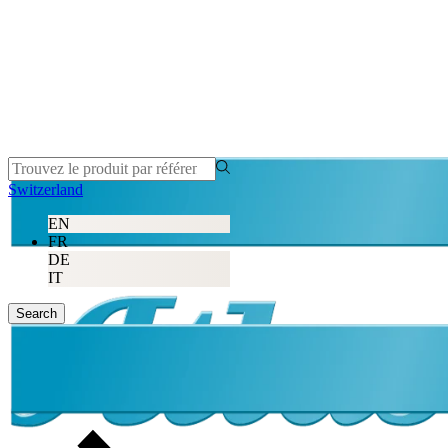
Switzerland
EN
FR
DE
IT
Search