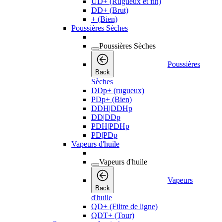
UD+ (Rugueux et fin)
DD+ (Brut)
+ (Bien)
Poussières Sèches
Poussières Sèches
Poussières
Back
Sèches
DDp+ (rugueux)
PDp+ (Bien)
DDH|DDHp
DD|DDp
PDH|PDHp
PD|PDp
Vapeurs d'huile
Vapeurs d'huile
Vapeurs
Back
d'huile
QD+ (Filtre de ligne)
QDT+ (Tour)