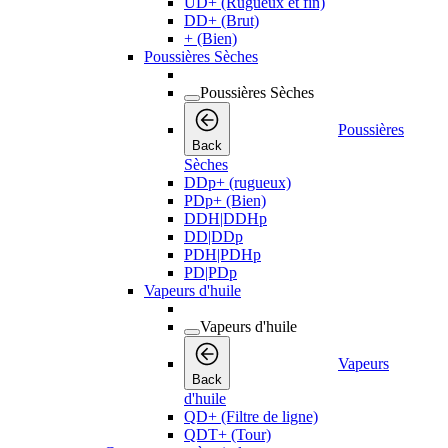
UD+ (Rugueux et fin)
DD+ (Brut)
+ (Bien)
Poussières Sèches
Poussières Sèches
Poussières
Back
Sèches
DDp+ (rugueux)
PDp+ (Bien)
DDH|DDHp
DD|DDp
PDH|PDHp
PD|PDp
Vapeurs d'huile
Vapeurs d'huile
Vapeurs
Back
d'huile
QD+ (Filtre de ligne)
QDT+ (Tour)