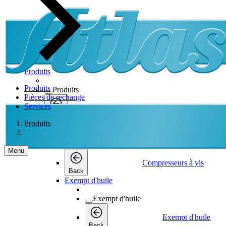
Produits
Produits
Produits
Pièces de rechange
Services
Produits
Back
Produits
Compresseurs à vis
Compresseurs à vis
Menu
Compresseurs à vis
Back
Exempt d'huile
Exempt d'huile
Exempt d'huile
Back