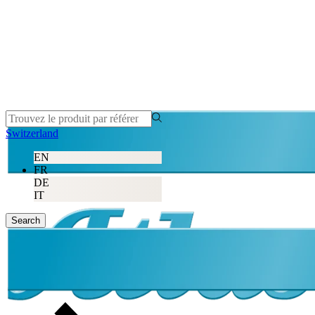
Switzerland
EN
FR
DE
IT
Search