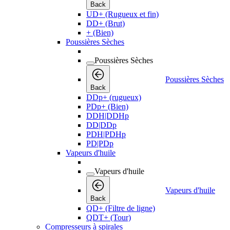
Back
UD+ (Rugueux et fin)
DD+ (Brut)
+ (Bien)
Poussières Sèches
Poussières Sèches
Poussières Sèches
Back
DDp+ (rugueux)
PDp+ (Bien)
DDH|DDHp
DD|DDp
PDH|PDHp
PD|PDp
Vapeurs d'huile
Vapeurs d'huile
Vapeurs d'huile
Back
QD+ (Filtre de ligne)
QDT+ (Tour)
Compresseurs à spirales