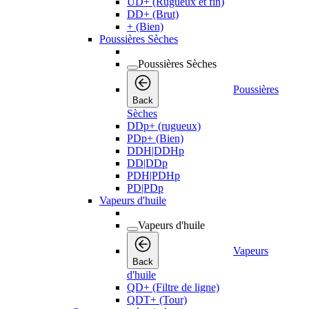
UD+ (Rugueux et fin)
DD+ (Brut)
+ (Bien)
Poussières Sèches
Poussières Sèches
Poussières
Back
Sèches
DDp+ (rugueux)
PDp+ (Bien)
DDH|DDHp
DD|DDp
PDH|PDHp
PD|PDp
Vapeurs d'huile
Vapeurs d'huile
Vapeurs
Back
d'huile
QD+ (Filtre de ligne)
QDT+ (Tour)