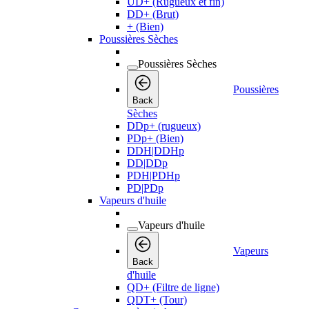
UD+ (Rugueux et fin)
DD+ (Brut)
+ (Bien)
Poussières Sèches
Poussières Sèches
Poussières
Back
Sèches
DDp+ (rugueux)
PDp+ (Bien)
DDH|DDHp
DD|DDp
PDH|PDHp
PD|PDp
Vapeurs d'huile
Vapeurs d'huile
Vapeurs
Back
d'huile
QD+ (Filtre de ligne)
QDT+ (Tour)