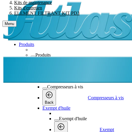
Kits de maintenance
Kits d'entretien
ELEMENT FILTRANT KIT PD3
Menu
Produits
Produits
Produits
Back
Compresseurs à vis
Compresseurs à vis
Compresseurs à vis
Back
Exempt d'huile
Exempt d'huile
Exempt