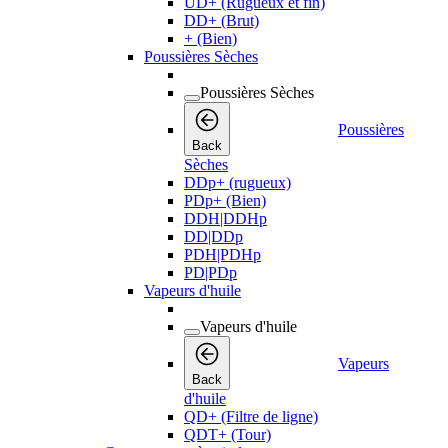
UD+ (Rugueux et fin)
DD+ (Brut)
+ (Bien)
Poussières Sèches
Poussières Sèches
Poussières
Back
Sèches
DDp+ (rugueux)
PDp+ (Bien)
DDH|DDHp
DD|DDp
PDH|PDHp
PD|PDp
Vapeurs d'huile
Vapeurs d'huile
Vapeurs
Back
d'huile
QD+ (Filtre de ligne)
QDT+ (Tour)