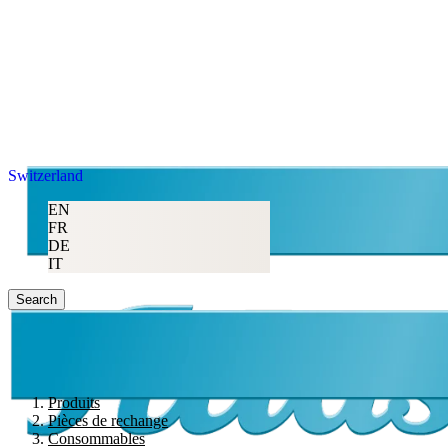
Switzerland
EN
FR
DE
IT
Search
Produits
Pièces de rechange
Consommables