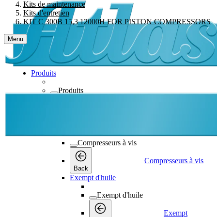
Kits de maintenance
Kits d'entretien
KIT C 300B 15,3 12000H FOR PISTON COMPRESSORS
Menu
Produits
Produits
Produits
Back
Compresseurs à vis
Compresseurs à vis
Compresseurs à vis
Back
Exempt d'huile
Exempt d'huile
Exempt