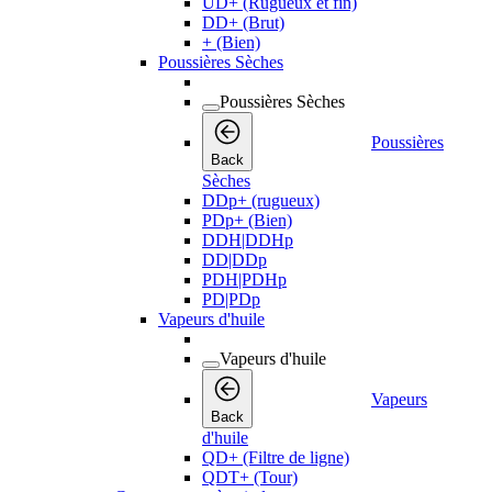
UD+ (Rugueux et fin)
DD+ (Brut)
+ (Bien)
Poussières Sèches
Poussières Sèches
Poussières
Back
Sèches
DDp+ (rugueux)
PDp+ (Bien)
DDH|DDHp
DD|DDp
PDH|PDHp
PD|PDp
Vapeurs d'huile
Vapeurs d'huile
Vapeurs
Back
d'huile
QD+ (Filtre de ligne)
QDT+ (Tour)