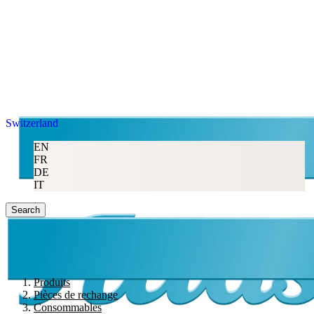
Switzerland
EN
FR
DE
IT
Search
Produits
Pièces de rechange
Consommables