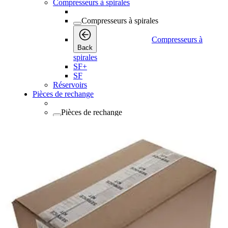
Compresseurs à spirales
Compresseurs à spirales
Compresseurs à
Back
spirales
SF+
SF
Réservoirs
Pièces de rechange
Pièces de rechange
Pièces de rechange
Back
Lubrifiants
Consommables
Consommables
Consommables
Back
Kits de maintenance