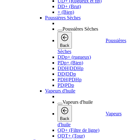
UD+ (Rugueux et fin)
DD+ (Brut)
+ (Bien)
Poussières Sèches
Poussières Sèches
Poussières
Back
Sèches
DDp+ (rugueux)
PDp+ (Bien)
DDH|DDHp
DD|DDp
PDH|PDHp
PD|PDp
Vapeurs d'huile
Vapeurs d'huile
Vapeurs
Back
d'huile
QD+ (Filtre de ligne)
QDT+ (Tour)