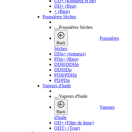
UD+ (Rugueux et fin)
DD+ (Brut)
+ (Bien)
Poussières Sèches
Poussières Sèches
Poussières
Back
Sèches
DDp+ (rugueux)
PDp+ (Bien)
DDH|DDHp
DD|DDp
PDH|PDHp
PD|PDp
Vapeurs d'huile
Vapeurs d'huile
Vapeurs
Back
d'huile
QD+ (Filtre de ligne)
QDT+ (Tour)