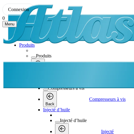
Connexion
0
Menu
Produits
Produits
Produits
Back
Compresseurs à vis
Compresseurs à vis
Compresseurs à vis
Back
Injecté d’huile
Injecté d’huile
Injecté