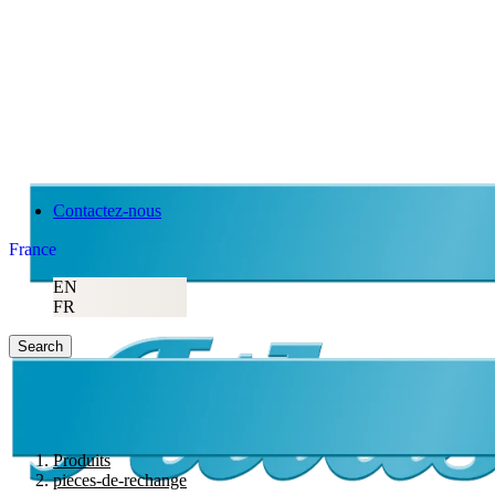
Contactez-nous
France
EN
FR
Search
Produits
pieces-de-rechange