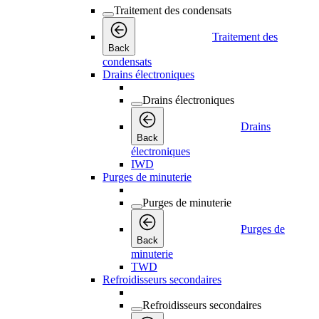
Traitement des condensats
Traitement des
Back
condensats
Drains électroniques
Drains électroniques
Drains
Back
électroniques
IWD
Purges de minuterie
Purges de minuterie
Purges de
Back
minuterie
TWD
Refroidisseurs secondaires
Refroidisseurs secondaires