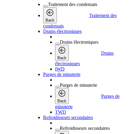
Traitement des condensats
Traitement des
Back
condensats
Drains électroniques
Drains électroniques
Drains
Back
électroniques
IWD
Purges de minuterie
Purges de minuterie
Purges de
Back
minuterie
TWD
Refroidisseurs secondaires
Refroidisseurs secondaires