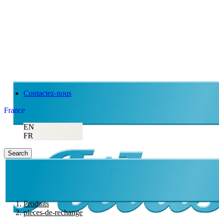
Contactez-nous
France
EN
FR
Search
Produits
pieces-de-rechange