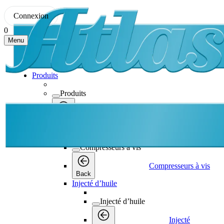
Connexion
0
Menu
Produits
Produits
Produits
Back
Compresseurs à vis
Compresseurs à vis
Compresseurs à vis
Back
Injecté d’huile
Injecté d’huile
Injecté