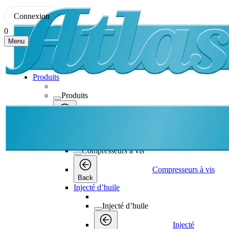
Connexion
0
Menu
Produits
Produits
Produits
Back
Compresseurs à vis
Compresseurs à vis
Compresseurs à vis
Back
Injecté d’huile
Injecté d’huile
Injecté