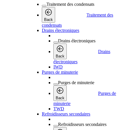
Traitement des condensats
Traitement des
Back
condensats
Drains électroniques
Drains électroniques
Drains
Back
électroniques
IWD
Purges de minuterie
Purges de minuterie
Purges de
Back
minuterie
TWD
Refroidisseurs secondaires
Refroidisseurs secondaires