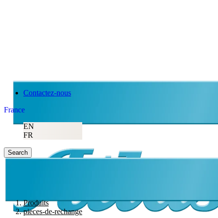
Contactez-nous
France
EN
FR
Search
Produits
pieces-de-rechange