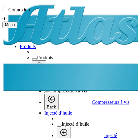
Connexion
0
Menu
Produits
Produits
Produits
Back
Compresseurs à vis
Compresseurs à vis
Compresseurs à vis
Back
Injecté d’huile
Injecté d’huile
Injecté