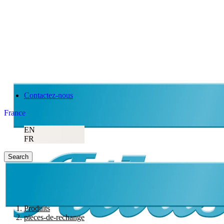
Contactez-nous
France
EN
FR
Search
Produits
pieces-de-rechange