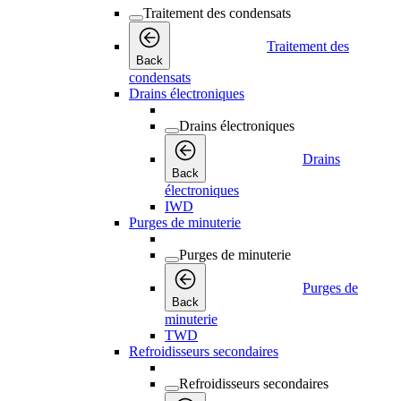
Traitement des condensats
Traitement des
Back
condensats
Drains électroniques
Drains électroniques
Drains
Back
électroniques
IWD
Purges de minuterie
Purges de minuterie
Purges de
Back
minuterie
TWD
Refroidisseurs secondaires
Refroidisseurs secondaires