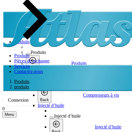
Produits
Produits
Produits
Pièces de rechange
Produits
Services
Back
Contactez-nous
Compresseurs à vis
Produits
Compresseurs à vis
produits
Compresseurs à vis
Connexion
Back
Injecté d’huile
0
Menu
Injecté d’huile
Injecté d’huile
Back