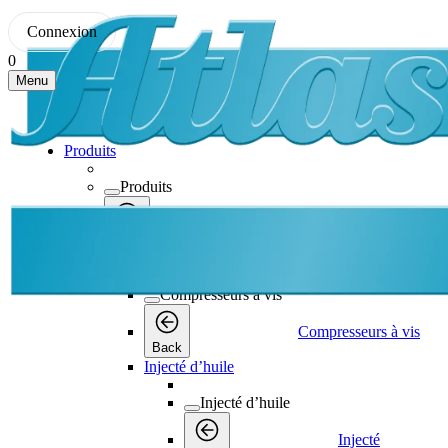
Connexion
0
Menu
Produits
Produits
Produits
Back
Compresseurs à vis
Compresseurs à vis
Compresseurs à vis
Back
Injecté d’huile
Injecté d’huile
Injecté