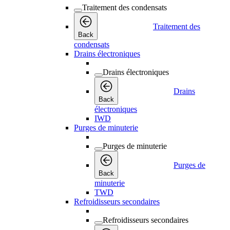
Traitement des condensats
Traitement des
Back
condensats
Drains électroniques
Drains électroniques
Drains
Back
électroniques
IWD
Purges de minuterie
Purges de minuterie
Purges de
Back
minuterie
TWD
Refroidisseurs secondaires
Refroidisseurs secondaires