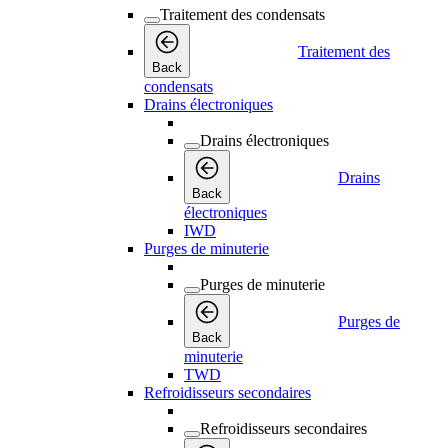
Traitement des condensats
Traitement des
Back
condensats
Drains électroniques
Drains électroniques
Drains
Back
électroniques
IWD
Purges de minuterie
Purges de minuterie
Purges de
Back
minuterie
TWD
Refroidisseurs secondaires
Refroidisseurs secondaires