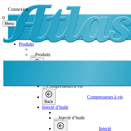
Connexion
0
Menu
Produits
Produits
Produits
Back
Compresseurs à vis
Compresseurs à vis
Compresseurs à vis
Back
Injecté d’huile
Injecté d’huile
Injecté