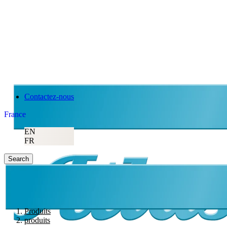
Atlas Copco
Contactez-nous
France
EN
FR
Search
Produits
produits