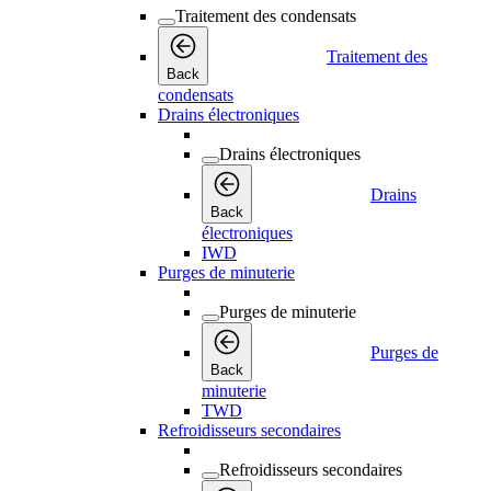
Traitement des condensats
Traitement des
Back
condensats
Drains électroniques
Drains électroniques
Drains
Back
électroniques
IWD
Purges de minuterie
Purges de minuterie
Purges de
Back
minuterie
TWD
Refroidisseurs secondaires
Refroidisseurs secondaires