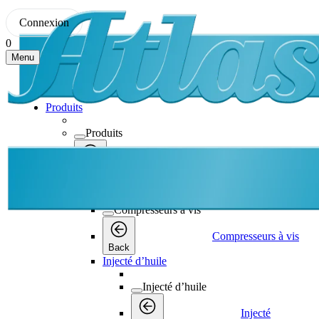
Connexion
0
Menu
Produits
Produits
Produits
Back
Compresseurs à vis
Compresseurs à vis
Compresseurs à vis
Back
Injecté d’huile
Injecté d’huile
Injecté