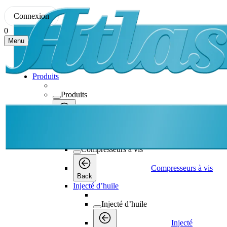
Connexion
0
Menu
Produits
Produits
Produits
Back
Compresseurs à vis
Compresseurs à vis
Compresseurs à vis
Back
Injecté d’huile
Injecté d’huile
Injecté