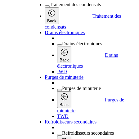
Traitement des condensats
Traitement des
Back
condensats
Drains électroniques
Drains électroniques
Drains
Back
électroniques
IWD
Purges de minuterie
Purges de minuterie
Purges de
Back
minuterie
TWD
Refroidisseurs secondaires
Refroidisseurs secondaires