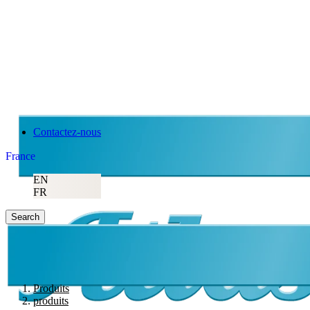
Atlas Copco
Contactez-nous
France
EN
FR
Search
Produits
produits