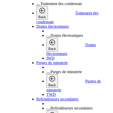
Traitement des condensats
Traitement des
Back
condensats
Drains électroniques
Drains électroniques
Drains
Back
électroniques
IWD
Purges de minuterie
Purges de minuterie
Purges de
Back
minuterie
TWD
Refroidisseurs secondaires
Refroidisseurs secondaires