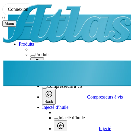
Connexion
0
Menu
Produits
Produits
Produits
Back
Compresseurs à vis
Compresseurs à vis
Compresseurs à vis
Back
Injecté d’huile
Injecté d’huile
Injecté