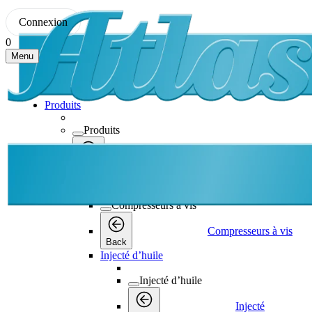
Connexion
0
Menu
Produits
Produits
Produits
Back
Compresseurs à vis
Compresseurs à vis
Compresseurs à vis
Back
Injecté d’huile
Injecté d’huile
Injecté