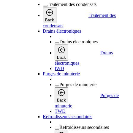
Traitement des condensats
Traitement des
Back
condensats
Drains électroniques
Drains électroniques
Drains
Back
électroniques
IWD
Purges de minuterie
Purges de minuterie
Purges de
Back
minuterie
TWD
Refroidisseurs secondaires
Refroidisseurs secondaires