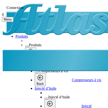
Connexion
0
Menu
Produits
Produits
Produits
Back
Compresseurs à vis
Compresseurs à vis
Compresseurs à vis
Back
Injecté d’huile
Injecté d’huile
Injecté