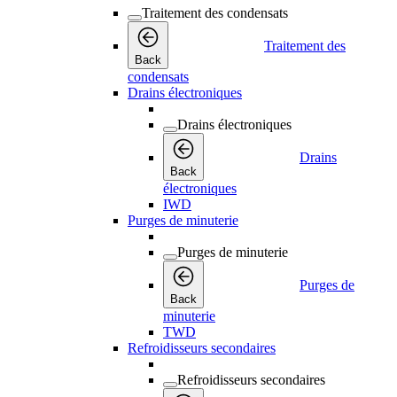
Traitement des condensats
Traitement des
Back
condensats
Drains électroniques
Drains électroniques
Drains
Back
électroniques
IWD
Purges de minuterie
Purges de minuterie
Purges de
Back
minuterie
TWD
Refroidisseurs secondaires
Refroidisseurs secondaires