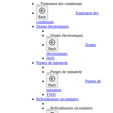
Traitement des condensats
Traitement des
Back
condensats
Drains électroniques
Drains électroniques
Drains
Back
électroniques
IWD
Purges de minuterie
Purges de minuterie
Purges de
Back
minuterie
TWD
Refroidisseurs secondaires
Refroidisseurs secondaires