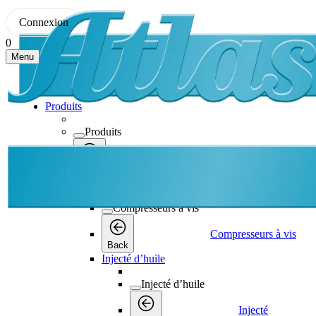
Connexion
0
Menu
Produits
Produits
Produits
Back
Compresseurs à vis
Compresseurs à vis
Compresseurs à vis
Back
Injecté d’huile
Injecté d’huile
Injecté