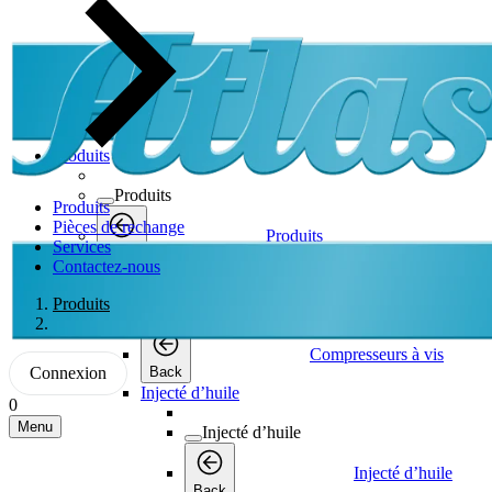
Produits
Produits
Produits
Pièces de rechange
Produits
Services
Back
Contactez-nous
Compresseurs à vis
Produits
Compresseurs à vis
Compresseurs à vis
Connexion
Back
Injecté d’huile
0
Menu
Injecté d’huile
Injecté d’huile
Back