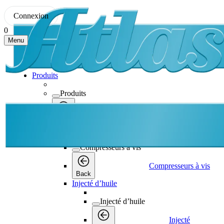
Connexion
0
Menu
Produits
Produits
Produits
Back
Compresseurs à vis
Compresseurs à vis
Compresseurs à vis
Back
Injecté d’huile
Injecté d’huile
Injecté