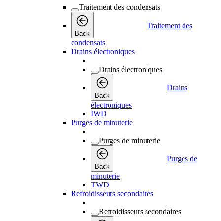
Traitement des condensats
Traitement des
Back
condensats
Drains électroniques
Drains électroniques
Drains
Back
électroniques
IWD
Purges de minuterie
Purges de minuterie
Purges de
Back
minuterie
TWD
Refroidisseurs secondaires
Refroidisseurs secondaires