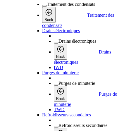
Traitement des condensats
Traitement des
Back
condensats
Drains électroniques
Drains électroniques
Drains
Back
électroniques
IWD
Purges de minuterie
Purges de minuterie
Purges de
Back
minuterie
TWD
Refroidisseurs secondaires
Refroidisseurs secondaires