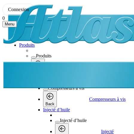
Connexion
0
Menu
Produits
Produits
Produits
Back
Compresseurs à vis
Compresseurs à vis
Compresseurs à vis
Back
Injecté d’huile
Injecté d’huile
Injecté