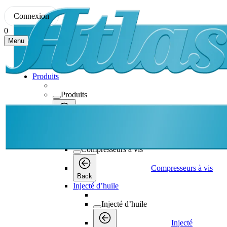
Connexion
0
Menu
Produits
Produits
Produits
Back
Compresseurs à vis
Compresseurs à vis
Compresseurs à vis
Back
Injecté d’huile
Injecté d’huile
Injecté