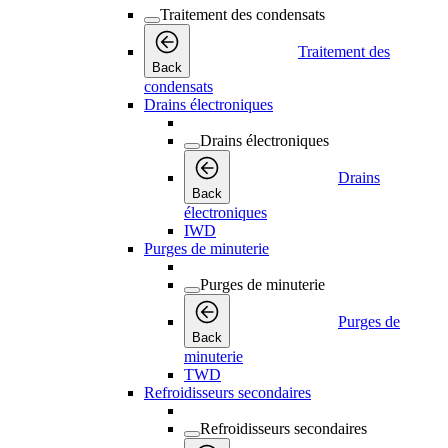
Traitement des condensats
Traitement des
Back
condensats
Drains électroniques
Drains électroniques
Drains
Back
électroniques
IWD
Purges de minuterie
Purges de minuterie
Purges de
Back
minuterie
TWD
Refroidisseurs secondaires
Refroidisseurs secondaires