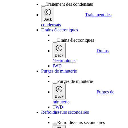
Traitement des condensats
Traitement des
Back
condensats
Drains électroniques
Drains électroniques
Drains
Back
électroniques
IWD
Purges de minuterie
Purges de minuterie
Purges de
Back
minuterie
TWD
Refroidisseurs secondaires
Refroidisseurs secondaires