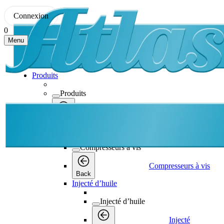
Connexion
0
Menu
Produits
Produits
Produits
Back
Compresseurs à vis
Compresseurs à vis
Compresseurs à vis
Back
Injecté d’huile
Injecté d’huile
Injecté