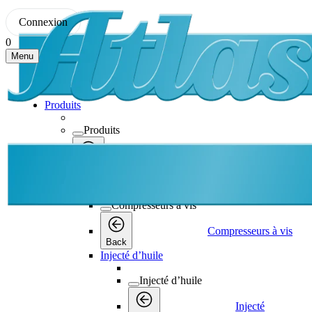
Connexion
0
Menu
Produits
Produits
Produits
Back
Compresseurs à vis
Compresseurs à vis
Compresseurs à vis
Back
Injecté d’huile
Injecté d’huile
Injecté