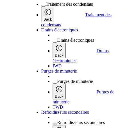
Traitement des condensats
Traitement des
Back
condensats
Drains électroniques
Drains électroniques
Drains
Back
électroniques
IWD
Purges de minuterie
Purges de minuterie
Purges de
Back
minuterie
TWD
Refroidisseurs secondaires
Refroidisseurs secondaires