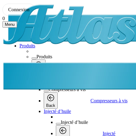
Connexion
0
Menu
Produits
Produits
Produits
Back
Compresseurs à vis
Compresseurs à vis
Compresseurs à vis
Back
Injecté d’huile
Injecté d’huile
Injecté