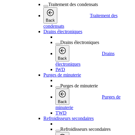
Traitement des condensats
Traitement des
Back
condensats
Drains électroniques
Drains électroniques
Drains
Back
électroniques
IWD
Purges de minuterie
Purges de minuterie
Purges de
Back
minuterie
TWD
Refroidisseurs secondaires
Refroidisseurs secondaires