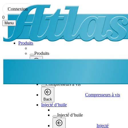
Connexion
0
Menu
Produits
Produits
Produits
Back
Compresseurs à vis
Compresseurs à vis
Compresseurs à vis
Back
Injecté d’huile
Injecté d’huile
Injecté