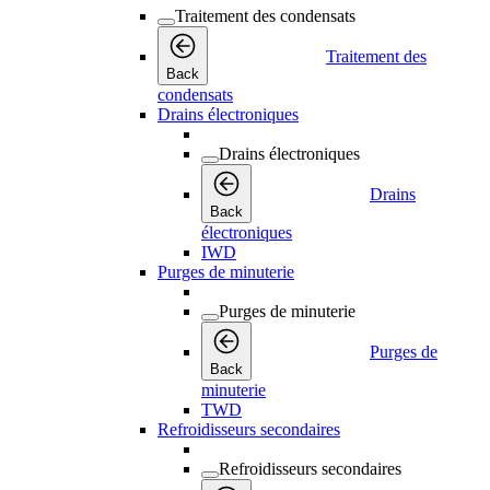
Traitement des condensats
Traitement des
Back
condensats
Drains électroniques
Drains électroniques
Drains
Back
électroniques
IWD
Purges de minuterie
Purges de minuterie
Purges de
Back
minuterie
TWD
Refroidisseurs secondaires
Refroidisseurs secondaires