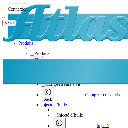
Connexion
0
Menu
Produits
Produits
Produits
Back
Compresseurs à vis
Compresseurs à vis
Compresseurs à vis
Back
Injecté d’huile
Injecté d’huile
Injecté