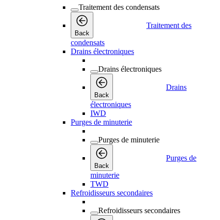
Traitement des condensats
Traitement des
Back
condensats
Drains électroniques
Drains électroniques
Drains
Back
électroniques
IWD
Purges de minuterie
Purges de minuterie
Purges de
Back
minuterie
TWD
Refroidisseurs secondaires
Refroidisseurs secondaires