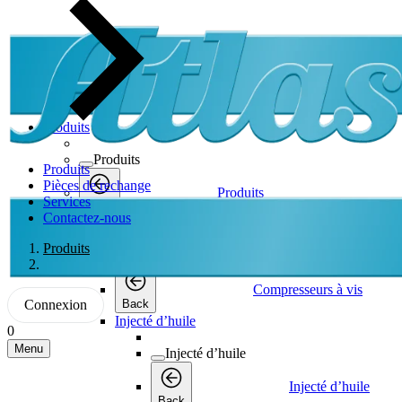
Produits
Produits
Produits
Pièces de rechange
Produits
Services
Back
Contactez-nous
Compresseurs à vis
Produits
Compresseurs à vis
Compresseurs à vis
Connexion
Back
Injecté d’huile
0
Menu
Injecté d’huile
Injecté d’huile
Back