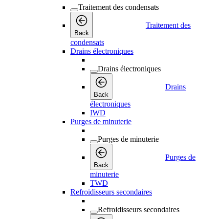
Traitement des condensats
Traitement des
Back
condensats
Drains électroniques
Drains électroniques
Drains
Back
électroniques
IWD
Purges de minuterie
Purges de minuterie
Purges de
Back
minuterie
TWD
Refroidisseurs secondaires
Refroidisseurs secondaires