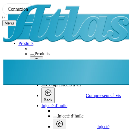
Connexion
0
Menu
Produits
Produits
Produits
Back
Compresseurs à vis
Compresseurs à vis
Compresseurs à vis
Back
Injecté d’huile
Injecté d’huile
Injecté