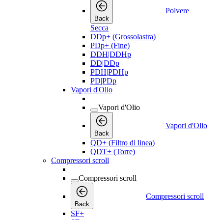
Polvere
Back
Secca
DDp+ (Grossolastra)
PDp+ (Fine)
DDH|DDHp
DD|DDp
PDH|PDHp
PD|PDp
Vapori d'Olio
Vapori d'Olio
Vapori d'Olio
Back
QD+ (Filtro di linea)
QDT+ (Torre)
Compressori scroll
Compressori scroll
Compressori scroll
Back
SF+