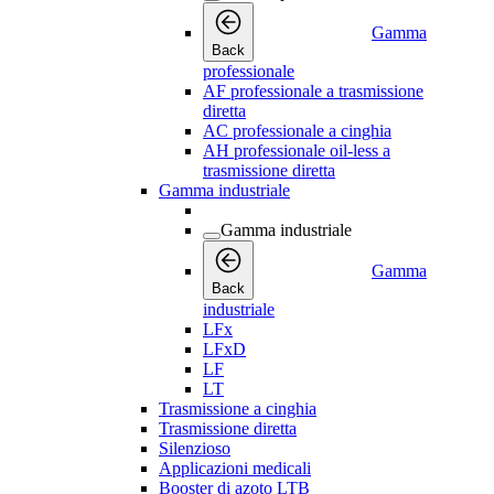
Gamma
Back
professionale
AF professionale a trasmissione
diretta
AC professionale a cinghia
AH professionale oil-less a
trasmissione diretta
Gamma industriale
Gamma industriale
Gamma
Back
industriale
LFx
LFxD
LF
LT
Trasmissione a cinghia
Trasmissione diretta
Silenzioso
Applicazioni medicali
Booster di azoto LTB