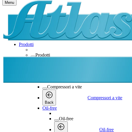
Menu
Prodotti
Prodotti
Prodotti
Back
Compressori a vite
Compressori a vite
Compressori a vite
Back
Oil-free
Oil-free
Oil-free