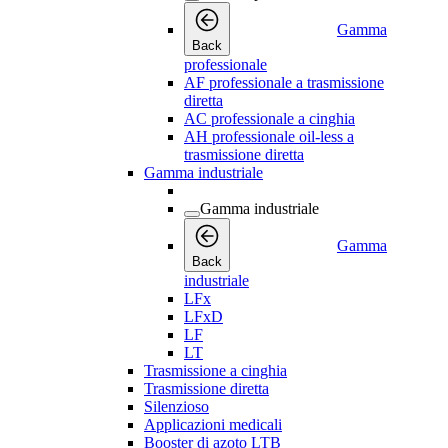
Gamma
Back
professionale
AF professionale a trasmissione
diretta
AC professionale a cinghia
AH professionale oil-less a
trasmissione diretta
Gamma industriale
Gamma industriale
Gamma
Back
industriale
LFx
LFxD
LF
LT
Trasmissione a cinghia
Trasmissione diretta
Silenzioso
Applicazioni medicali
Booster di azoto LTB