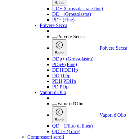
Back
UD+ (Grossolastra e fine)
DD+ (Grossolastra)
PD+ (Fine)
Polvere Secca
Polvere Secca
Polvere Secca
Back
DDp+ (Grossolastra)
PDp+ (Fine)
DDH|DDHp
DD|DDp
PDH|PDHp
PD|PDp
Vapori d'Olio
Vapori d'Olio
Vapori d'Olio
Back
QD+ (Filtro di linea)
QDT+ (Torre)
Compressori scroll