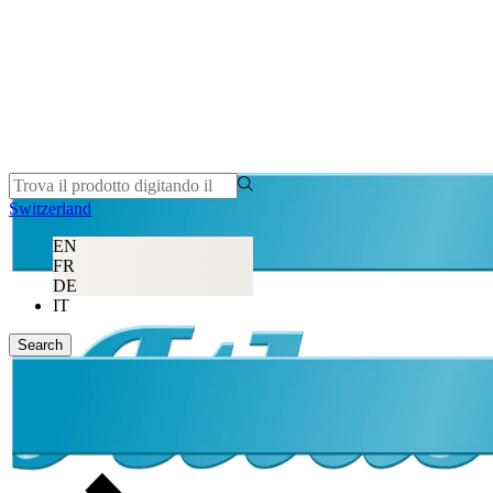
Switzerland
EN
FR
DE
IT
Search