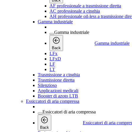
Back
AF professionale a trasmissione diretta
AC professionale a cinghia
AH professionale oil-less a trasmissione dire
Gamma industriale
Gamma industriale
Gamma industriale
Back
LFx
LFxD
LF
LT
Trasmissione a cinghia
Trasmissione diretta
Silenzioso
Applicazioni medicali
Booster di azoto LTB
Essiccatori di aria compressa
Essiccatori di aria compressa
Essiccatori di aria compre
Back