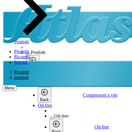
Prodotti
Prodotti
Prodotti
Ricambi
Servizi
Prodotti
Back
Prodotti
Compressori a vite
prodotti
Compressori a vite
Menu
Compressori a vite
Back
Oil-free
Oil-free
Oil-free
Back