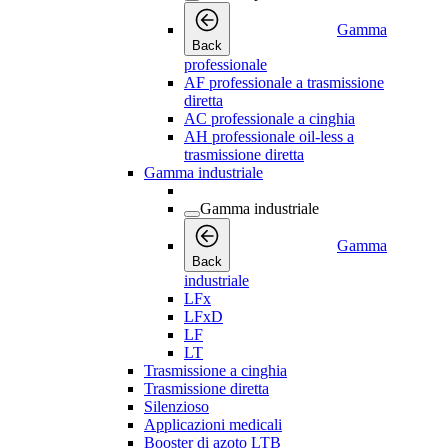
Gamma
Back
professionale
AF professionale a trasmissione
diretta
AC professionale a cinghia
AH professionale oil-less a
trasmissione diretta
Gamma industriale
Gamma industriale
Gamma
Back
industriale
LFx
LFxD
LF
LT
Trasmissione a cinghia
Trasmissione diretta
Silenzioso
Applicazioni medicali
Booster di azoto LTB