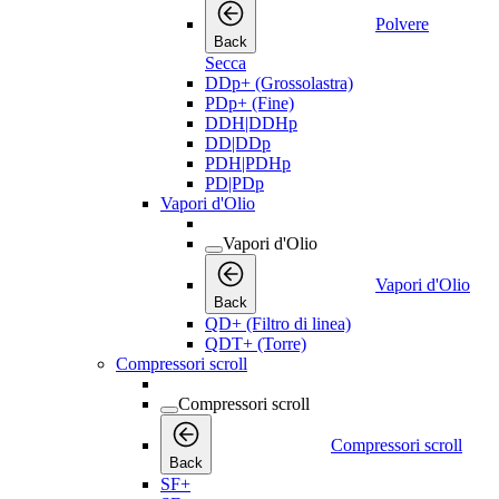
Polvere
Back
Secca
DDp+ (Grossolastra)
PDp+ (Fine)
DDH|DDHp
DD|DDp
PDH|PDHp
PD|PDp
Vapori d'Olio
Vapori d'Olio
Vapori d'Olio
Back
QD+ (Filtro di linea)
QDT+ (Torre)
Compressori scroll
Compressori scroll
Compressori scroll
Back
SF+